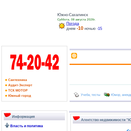
Южно-Сахалинск
Суббота, 08 августа 2026г.
Погода
-10
днем
ночью
-15
Cантехника
Аудит-Эксперт
ТCК МОТОР
Учеба, тесты
Юмор, анекд
Южный город
Информация
Агентство недвижимости "
Власть и политика