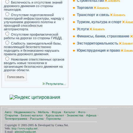
Строительство
Беспечность и отсутствие знаний
дорожного движения со стороны
Торговля
пешеходов.
Транспорт и связь
Отсутствие подготовленной
пешеходной инфраструктуры, наряду с
Туризм, культура и спорт
улучшением дорожного полотна и
проходной способностью
Услуги
автотранспорта.
Отсутствие профилактической
Финансы, банки, страхование
работы на дорогах со стороны ГИБДД.
Экстерриториальность
Слабость законодательной базы,
позволяющей безответственно
Юриспруденция и право
подходить и безнаказанно нарушать
правила дорожного движения.
Нежелание ответственных органов
вводить новые технологии в
организацию безопасного движения на
дорогах области.
Результаты...
Авто
·
Недвижимость
·
Мебель
·
Форум
·
Каталог
·
Фото
·
Открытки
·
Бизнес-каталог
·
Курсы валют
·
Знакомства
·
Афиша
·
Телепрограмма
·
Рассылка
·
Гороскопы
Copyright © 2001-2005 & Developed by Сопка.Net.
Web:
http://www.sopka.net/
.
E-mail:
admin@sopka.net
.