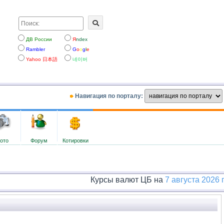
ДВ России
Я
ndex
Rambler
G
o
o
g
l
e
Yahoo 日本語
네이버
Навигация по порталу:
ото
Форум
Котировки
Курсы валют ЦБ на
7 августа 2026 г.
: