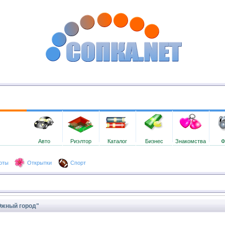
Авто
Риэлтор
Каталог
Бизнес
Знакомства
Ф
оты
Открытки
Спорт
Южный город"