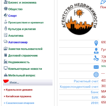
Бизнес и экономика
Пок
Общество
Спорт
Происшествия и криминал
Культура и религия
Аналитика
69
Автомотомир
Заметки пользователей
Гу
Деловой справочник
72
72
Недвижимость
so
Компьютерные новости
---
Мебельный вопрос
40
Расчетный счет:
Иное...
30
Корреспондентский счет:
» Курильское дежавю
МА
Банк:
» Китайская пружина
46
БИК:
65
ИНН:
» Сахалинская епархия