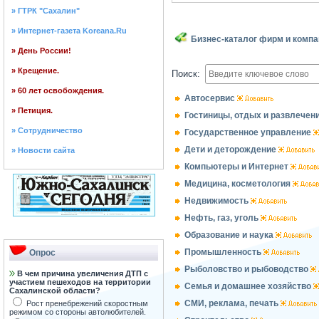
» ГТРК "Сахалин"
» Интернет-газета Koreana.Ru
Бизнес-каталог фирм и компа
» День России!
» Крещение.
Поиск:
» 60 лет освобождения.
Автосервис
» Петиция.
Гостиницы, отдых и развлечен
» Сотрудничество
Государственное управление
Дети и деторождение
» Новости сайта
Компьютеры и Интернет
Медицина, косметология
Недвижимость
Нефть, газ, уголь
Образование и наука
Промышленность
Опрос
Рыболовство и рыбоводство
В чем причина увеличения ДТП с
участием пешеходов на территории
Семья и домашнее хозяйство
Сахалинской области?
СМИ, реклама, печать
Рост пренебрежений скоростным
режимом со стороны автолюбителей.