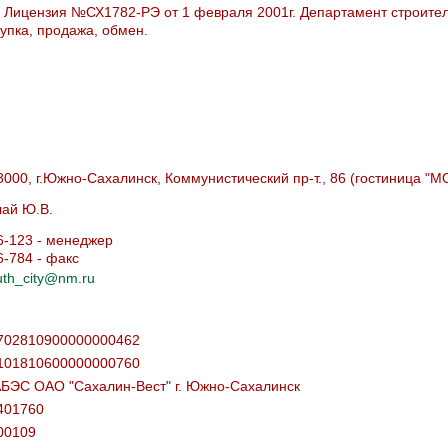
Лицензия №СХ1782-РЭ от 1 февраля 2001г. Департамент строител
упка, продажа, обмен.
3000, г.Южно-Сахалинск, Коммунистический пр-т., 86 (гостиница "
лай Ю.В.
6-123 - менеджер
6-784 - факс
uth_city@nm.ru
702810900000000462
101810600000000760
БЭС ОАО "Сахалин-Вест" г. Южно-Сахалинск
401760
00109