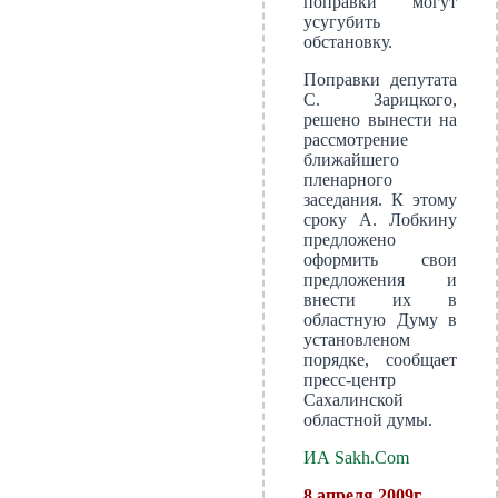
поправки могут
усугубить
обстановку.
Поправки депутата
С. Зарицкого,
решено вынести на
рассмотрение
ближайшего
пленарного
заседания. К этому
сроку А. Лобкину
предложено
оформить свои
предложения и
внести их в
областную Думу в
установленом
порядке, сообщает
пресс-центр
Сахалинской
областной думы.
ИА Sakh.Com
8 апреля 2009г.