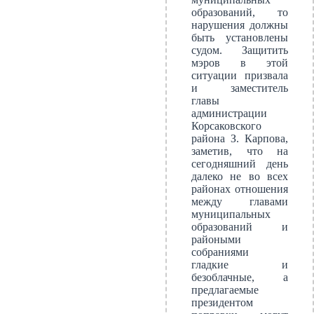
образований, то
нарушения должны
быть установлены
судом. Защитить
мэров в этой
ситуации призвала
и заместитель
главы
администрации
Корсаковского
района З. Карпова,
заметив, что на
сегодняшний день
далеко не во всех
районах отношения
между главами
муниципальных
образований и
райоными
собраниями
гладкие и
безоблачные, а
предлагаемые
президентом