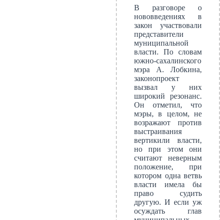
В разговоре о
нововведениях в
закон участвовали
представители
муниципальной
власти. По словам
южно-сахалинского
мэра А. Лобкина,
законопроект
вызвал у них
широкий резонанс.
Он отметил, что
мэры, в целом, не
возражают против
выстраивания
вертикили власти,
но при этом они
считают неверным
положение, при
котором одна ветвь
власти имела бы
право судить
другую. И если уж
осуждать глав
муниципальных