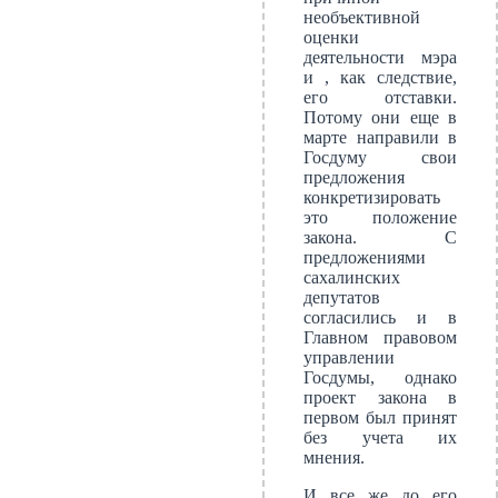
необъективной
оценки
деятельности мэра
и , как следствие,
его отставки.
Потому они еще в
марте направили в
Госдуму свои
предложения
конкретизировать
это положение
закона. С
предложениями
сахалинских
депутатов
согласились и в
Главном правовом
управлении
Госдумы, однако
проект закона в
первом был принят
без учета их
мнения.
И все же до его