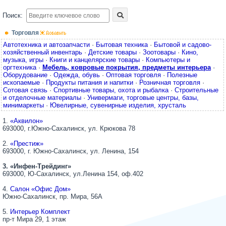
Поиск:
Торговля
Автотехника и автозапчасти
·
Бытовая техника
·
Бытовой и садово-
хозяйственный инвентарь
·
Детские товары
·
Зоотовары
·
Кино,
музыка, игры
·
Книги и канцелярские товары
·
Компьютеры и
оргтехника
·
Мебель, ковровые покрытия, предметы интерьера
·
Оборудование
·
Одежда, обувь
·
Оптовая торговля
·
Полезные
ископаемые
·
Продукты питания и напитки
·
Розничная торговля
·
Сотовая связь
·
Спортивные товары, охота и рыбалка
·
Строительные
и отделочные материалы
·
Универмаги, торговые центры, базы,
минимаркеты
·
Ювелирные, сувенирные изделия, хрусталь
1.
«Аквилон»
693000, г.Южно-Сахалинск, ул. Крюкова 78
2.
«Престиж»
693000, г. Южно-Сахалинск, ул. Ленина, 154
3. «Инфен-Трейдинг»
693000, Ю-Сахалинск, ул.Ленина 154, оф.402
4.
Салон «Офис Дом»
Южно-Сахалинск, пр. Мира, 56А
5.
Интерьер Комплект
пр-т Мира 29, 1 этаж